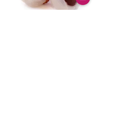
戻る
​MEIJITSU CO.,LTD.
社 名 ： 株式会社明実
Email:
info@sofru.jp