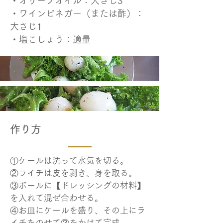
・オリーブオイル：大さじ3
・ワインビネガー（または酢）：
大さじ1
・塩こしょう：適量
​作り方
①ケールは洗って水気を切る。
②ライチは皮を剥き、身を取る。
③ボールに【ドレッシングの材料】
を入れて混ぜ合わせる。
④お皿にケールを盛り、その上にラ
イチをのせて③をかけて完成。​