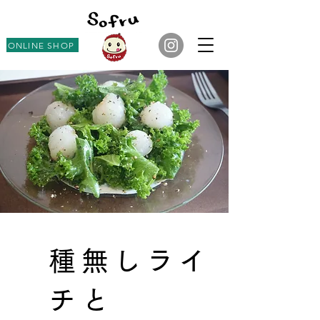
ONLINE SHOP
種無しライ
チと